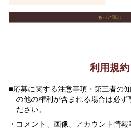
ばしていく。
煮汁が少なくなったら焦がさ
ホイルで、包んで30分ほど
ながら、里芋に汁を絡ませツ
もっと読む
ご飯を用意すれば冷やし茶漬
食べ終わったら雑炊作り！鍋
ご飯を加え、ヘラで切るよう
し、アクも綺麗に取り除く。
いよう全体にソースを馴染ま
今回のレシピは第八
に上げて水気を切る。三つ葉
の完成。
ストーリーの確認は
利用規約
フライパンに残った肉汁をそ
切る。
さんまは必ず水洗いしてから
が出ている場合はふきとる。
ぬめり等を洗い流したらよく
■応募に関する注意事項・第三者の
の他の権利が含まれる場合は必ず
今回のレシピは第六
たまごに塩を少々加えて、あ
ださい。
鍋つゆは少し煮詰まっている
ストーリーの確認は
くらい混ぜ、加熱したフラ
肉を焼いたフライパンに、サ
す。洗ったご飯を入れて弱火
ル、バターを加え溶かす。
・コメント、画像、アカウント情報
基本的に頭を持ち、包丁を寝
切りにしたにんにくを弱火で