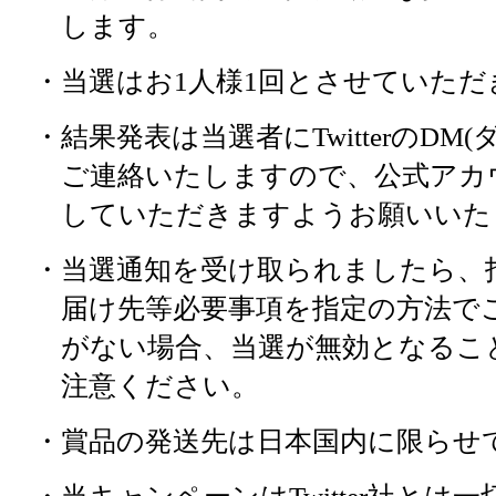
ろオムライスの完成！
します。
・当選はお1人様1回とさせていただ
今回のレシピは第十三
・結果発表は当選者にTwitterのD
大根おろしを添えて、完成！
ストーリーの確認は
ご連絡いたしますので、公式アカ
していただきますようお願いいた
・当選通知を受け取られましたら、
届け先等必要事項を指定の方法で
がない場合、当選が無効となるこ
小松菜は沸騰したお湯で茹で
注意ください。
熱が取れたら、水気を絞り5
・賞品の発送先は日本国内に限らせ