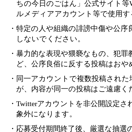
合いになったら、強火にし溶
ちの今日のごはん」公式サイト等
今回のレシピは第四
ぽの向きに軽くこする。そ
葉を加えたら完成！
ルメディアアカウント等で使用す
ストーリーの確認は
りを使う。
・特定の人や組織の誹謗中傷や公序
中火から強火でたまごを入れ
しないでください。
玉ねぎのみじん切りを加え炒
揺らしながら、たまご全体を
今回のレシピは第七
油、酢、みりん、はちみつを
・暴力的な表現や猥褻なもの、犯罪
態を作る。
ストーリーの確認は
臭み抜きの為、さんま全体に
びりついた肉や旨味をヘラ
ど、公序良俗に反する投稿はおや
15分放置。水気が出てきた
ひと煮立ち。
・同一アカウントで複数投稿された
が、内容が同一の投稿はご遠慮く
半熟になったらフライパンに
・Twitterアカウントを非公開設
く固め、フライパンの端に卵
さんまの皮に軽く切れ込みを
粗びきこしょうを加えて、味
象外になります。
ら天地を返す。卵の閉じ口を
為、塩をふり焼いていく。焼
キンライスの上に被せながら
・応募受付期間終了後、厳選な抽選
したみりんを皮にぬるとパ