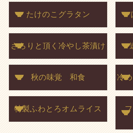
たけのこグラタン
さらりと頂く冷やし茶漬け
秋の味覚 和食
冷め
特製ふわとろオムライス
フ