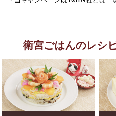
・当キャンペーンはTwitter社とは
今回のレシピは第十二
ストーリーの確認は
熱湯で軽く茹でて油抜きをし
今回のレシピは第十一
小松菜と同じ５㎝幅に切る。
ストーリーの確認は
衛宮ごはんのレシ
ボールに、出汁と醤油と砂糖
料・小松菜・にんじん・油揚
く混ぜたら完成