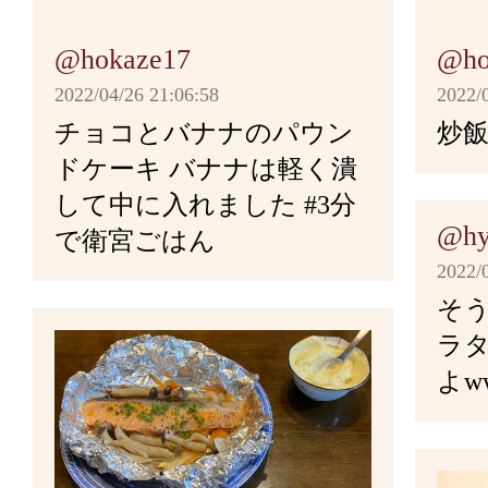
[調味料]
＜辛子バター＞
ウスターソース 大さじ３
醤油 大さじ2
＜さんまの塩焼き＞
パン粉 少々
しょう油 大さじ2/3
あらびき胡椒 強め
木綿豆腐 1丁
にんにく 1カケ
和辛子 2～4g
トマトケチャップ 大さじ２
＜出汁＞
酒 大さじ4
さんま 4匹
@hokaze17
@ho
塩・胡椒 適量
サラダ油 大さじ3
＜オムレツ＞
生姜 4分の1
しょう油 大さじ4
バターorマーガリン 50g
粒マスタード 小さじ１
水 1ℓ
にんにく 1片
大根 2分の1
2022/04/26 21:06:58
2022/
サラダ油 約大さじ１
たまご 12個
昆布 15g
みりん 大さじ2
チョコとバナナのパウン
炒飯
＜サンドイッチソース＞
酒 大さじ２
出汁昆布 10g
生姜 10g
塩・みりん 適量
塩 少々
水 6カップ
水 50cc
ドケーキ バナナは軽く潰
マヨネーズ 大さじ4
バター 5g
鰹節 25g
オリーブオイル 適量
醤油 大さじ3
して中に入れました #3分
サラダ油 少々
＜小松菜の和え物＞
粒マスタード 大さじ2
胡椒 少々
@hy
で衛宮ごはん
バター 40g
みりん 大さじ3
玉ねぎ 1/2個
小松菜 200g程度
2022/
はちみつ 小さじ2/3
天然塩 小さじ1
チャーシュー・にんじん・か
＜ソース＞
酒 大さじ5
鶏肉を一口大のぶつ切りにす
酢 大さじ2
しらす 40g
そう
あらびき胡椒 少々
しょう油 少々
マンをご飯と同じサイズの小
アスパラは固い根元部分の表
トマト缶 1缶
塩 小さじ1
はちみつ 大さじ1
ラ
にんじん 2分の1
みりん 小さじ1
き、塩を加えた湯で固めに茹
よw
にんにく 1カケ
市販の鰹出汁(粉) 小さじ1
玉ねぎをみじん切りにする
粗びき胡椒 小さじ1/4
油揚げ 1枚
＜ごま味噌＞
食べやすい大きさに切る。
ぎ中一個は弱火でじっくり炒
固形コンソメ 1個
＜雑炊＞
白ごま 15g
生姜・にんにくをすりおろし
味噌 60g
まま残しておく。
塩 少々
ご飯 お茶碗2杯
常温に戻した和辛子とバター
食材と調味料を手の届く範囲