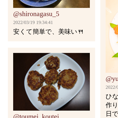
出汁 大さじ2
ょう油・塩・胡椒・酒）と合
白ごま 20g
ン）を混ぜ合わせ、パンに塗
胡椒 少々
卵 1個
ンを熱して油を少々入れる。
れて漬け込み、袋に入れよく
醤油 小さじ2
@shironagasu_5
みりん 大さじ1
マスタード・粒マスタード・
※時間がある時は30分から1
砂糖 大さじ1
三つ葉 1束
たけのこはマカロニくらい
砂糖 小さじ1
2022/03/19 19:34:41
椒を混ぜ合わせサンドイッチ
味が染み込む
ねぎも薄切りにし、鶏もも肉
オリーブオイル 適量
玉ねぎ全体に油が回ったら塩
安くて簡単で、美味い🍴
＜味噌汁＞
から３０分ほど炒め、あめ色
バター 10g
中火でにんじんを炒め、5割
く。
豆腐 2分の1
肉は調理する1～2時間前に
出汁をとる昆布は使う前に砂
でチャーシュー・かまぼこ・
わかめ 適量
戻しておく。作業環境で常温
軽く拭く。
塩を加えたお湯で菜の花を1
め、一度皿に取り出す。
漬け込んだ鶏肉は調味料を切
マカロニはたっぷりの湯で
で、夏場は管理に注意！
しアクや余分な苦みを流す。
長ネギ 3分の1本
出汁昆布を水6カップにつけ
じませるように混ぜたら、同
@yu
さらした後はしっかりと水気
出汁 800cc
混ぜたものを肉にまぶす。
ボウルに冷えた状態のひき肉
2022/
味噌 大さじ2～3
にんにくは芽を取りみじん切
れ、粘りが出るまでよく混ぜ
ひ
水１リットルに昆布を入れ一
フライパンを綺麗にしたら、
フライパンに油を引き、鶏も
作り
ブオイルをひき、中低温でに
パン粉・卵・ナツメグ・胡椒
普段使う感覚より少し多めの
に移し中火で火にかけ、沸騰
～強火にして卵を投入！出来
臭み抜きと、魚の旨味が汁の
この順に炒め、マカロニ・水
日
す。
ねぎを投入し、さらに混ぜる
@toumei_koutei
にんにくとともによくすり