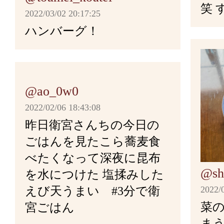
除く。
ベーコンは少し多めの油を引
イメージで炒める。
するために、鱈に薄く塩をあて
160度から180度程度の油で
せ、シチュー粉を加えて味や
笑 
2022/03/02 20:17:25
のまま15分から30分放置し
がりと焼き、焼き終わったら
切り身から水分が出てきたら
れの良いバットなどにあげて
ハンバーグ！
ーパーなどで取る。
湯をまわしかけ、冷水でし
を通す。おたまなどで叩き、
ーなどで水気を取る
び揚げる。これを2回、もし
トマト缶と砕いた固形コンソ
手のひらに打ちつけるように空
80ccから100cc程の差し
卵が固まり切らない半熟の状
耐熱皿に④を盛り付け、アス
砂糖を加え、味を調整。酸味
㎝くらいの厚さに成形する。
フライパンに油をひき、弱
止めて一度に鰹節を入れる。
らなどで切るように混ぜる。
@ao_0w0
パン粉を少々ふりかけて、オ
し多めに加える。最後にバタ
里芋の皮をむく。新物であれ
は成形後３０分程冷蔵庫で寝
にくを炒め香りを出す。にん
卵は塩で下味を付け、フライ
2022/02/06 18:43:08
トースター)で10〜15分焼
トマトソースの完成。
でこする程度でOK。新物で
で4面を約2分ずつ焼きしっ
ッグを作る。
昨日衛宮さんちの今日の
アサリ、もしくはハマグリを
中心まで火が通ったら、最後に
成！
く。
は焼く面を変えるとき以外は
＊あまり卵をそぼろ状にしな
ごはんを見たこら蕎麦食
は爪楊枝で背ワタを取ってお
から40秒揚げ、取り出せば
再び火を点け弱火で一煮立ち
に焼き目がつく。
べたくなって深夜に昆布
炒めたら、先ほど炒めた具材
べやすい大きさに切り生姜を
フライパンを温め、油を引き
@sh
取り除き火を止め、浮いてい
を水につけた 塩揉みした
※肉の厚さや温度によって加
混ぜ、塩・こしょう・酒で味
ご飯を固めに炊く。家庭用炊
る。焼いている面が固まった
2022/
えび天うまい #3分で衛
めたら金網や布巾などを使っ
る。例えば、厚さの無い肉なら
くらいでOK。
里芋のぬめり取りのために一
く。側面が白くなったら、ひ
菜の
宮ごはん
食パンの片面に和辛子バター
温度が低い時に2分ずつ焼く
たお湯に里芋を入れ、3分か
分置く。
ま