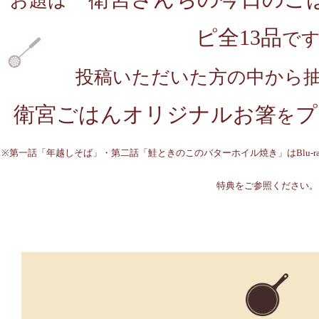
お題は
ピ全13品
で
投稿いただいた方の中から
衛宮ごはんオリジナルお箸
プ
を
※第一話「年越しそば」・第二話「鮭ときのこのバターホイル焼き」はBlu-r
特典をご参照ください。