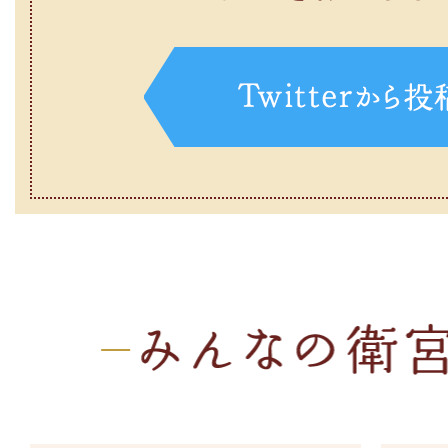
[材料]（4人分）
[材料]（4人分）
[材料]（4人分）
[材料]（4人分）
[材料]（4人分）
[材料]（4人分）
[材料]（4人分）
[材料]（4人分）
[材料]（4人分）
食パン（8～10枚切） 1斤
水煮たけのこ 200～250g
ひき肉 400g
ご飯 2合
ご飯 3合
＜里芋の煮っころがし＞
鶏もも肉 500g
＜チキンライス＞
＜寄せ鍋＞
[材料]（4人分）
菜の花 1束～1束半
鶏もも肉 250～300ｇ
玉ねぎ 1個と1/2個
鮭（辛口） 2～3切れ
卵 4個
里芋 12個
小麦粉 大さじ3～4
固めのご飯 茶碗4杯分
鱈（白身魚） 4切れ
＜ローストビーフ＞
卵 8個
玉ねぎ １個
卵 １個
きゅうり 2本
チャーシュー 100g
ゆず 1個
片栗粉 大さじ3～4
鳥もも肉 240g
えび 4～8匹
牛もも肉 500～600g
ベーコン 12枚
アスパラ １束（3～4本）
パン粉 20g
みょうが 2～3本
かまぼこ 1/2個
出汁 600cc
サラダ油 揚げる用に適量
玉ねぎ 中1個
アサリ・蛤 150g
塩（天然塩） 適量
サラダ油 適量
マカロニ 80ｇ
塩・胡椒・ナツメグ 少々
生姜 1かけ
にんじん 1/2個
砂糖 大さじ2
マッシュルーム 8個
白菜 4分の1株
胡椒（あらびき） 適量
塩 適量
シチュー粉 70～80ｇ
油 少々
塩昆布 適量
ピーマン 2個
醤油 大さじ3
オリーブオイル 適量
長ネギ 2～3本
にんにく 2カケ
[調味料]
牛乳 600ml
白ごま 適量
長ねぎ 1本
酒 大さじ2
固形コンソメ 1個
しいたけ 4～8枚
サラダ油 適量
塩 少々
水 00ml
塩・こしょう 適量
みりん 大さじ1
トマトケチャップ 大さじ8
えのき茸 1株
＜にんにくしょう油ソース＞
[調味料]
＜かんたんソース＞
こしょう 少々
とろけるチーズ お好みで適量
酒 大さじ1
塩 少々
春菊 1束
フライパンに残った肉汁