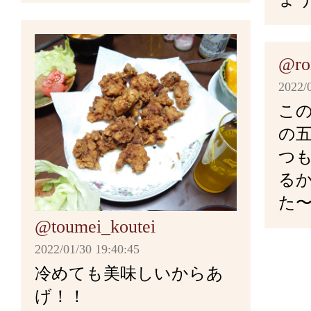
いく。ベーコン、菜の花をの
出汁を鍋にうつし、昆布を入
水にさらしながらぬめりを
最後に香り付けのしょう油を
スをかける。その上にスク
け、沸騰したら昆布を取り出
ては擦り合わせながら洗うこ
こした出汁を鍋に戻し、天然
する。全体を混ぜ合わせれば
もう一枚のパンで閉じる。
酒・塩・市販の鰹出汁の粉末
@ro
玉ねぎは荒いみじん切りに
を入れて一煮立ちさせる。そ
蓋をして火を止めて余熱で5
飯の出来上がり！
煮立ちさせる。
2022/
薄切り、鳥もも肉は賽の目ほ
一度火を消して蓋を被せ、２
く。
くり返し再び蓋をして極弱火
春菊・貝類以外の具材を火の
こ
ら、再びコンロの火をつけて
る。串を肉の中心まで刺し、
の
ていく。例として白菜の芯か
鍋に里芋を入れ、出汁を里芋
竹くしなどを刺して、刺し穴
ラップをかぶせ、平らなもの
の下に当てる。串が温かく感
つ
のこ類・魚介、そして長ネギ
かける。煮立ったら砂糖・酒
たら焼き上がりのサイン。最
さえて、具材同士を馴染ませ
るサイン！
る
じで
鍋にオリーブオイルを入れ、
し蓋をして煮汁が少し煮立つ
て焦げ目をつける。
のせる具の鮭は焼いて、骨を
た
肉を炒め、ある程度炒まった
分。醤油を加えてさらに5分
おく。きゅうりは小口切り、
@toumei_koutei
今回のレシピは第五
ームを加え、炒めていく。そ
べく細く切る。切ったきゅう
ストーリーの確認は
2022/01/30 19:40:45
今回のレシピは第十
椒、細かく砕いた固形コンソ
ら揉み、水で洗ってから水気
包丁で好みの大きさに切る。
冷めても美味しいからあ
最後にあらびき胡椒を肉全体
ストーリーの確認は
味をみてOKなら春菊とアサ
る。全体に馴染ませながら、
げ！！
き終わった肉をすぐにラッ
を入れ、貝のふたが開けばあ