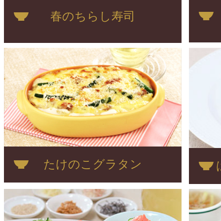
春のちらし寿司
わかめ・豆腐・長ネギを食べ
おく。
鍋に出汁・わかめ・豆腐を入
を加え、味をみてOKなら長
たけのこグラタン
前まで加熱したら完成！
※味噌汁は沸騰すると香りと
で沸騰させない