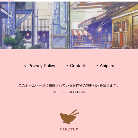
Privacy Policy
Contact
Aniplex
このホームページに掲載されている著作物の無断利用を禁じます。
©T・K・TM / EGHN