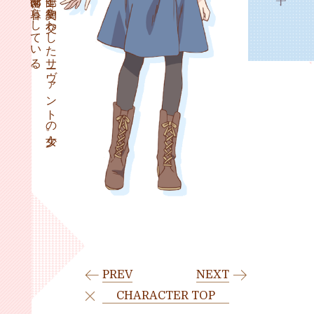
衛宮邸で暮らしている。
士郎と契約を交わしたサーヴァントの少女。
PREV
NEXT
CHARACTER TOP